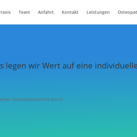
raxis
Team
Anfahrt
Kontakt
Leistungen
Osteopat
xis legen wir Wert auf eine individue
isierten Gesundheitscheck durch