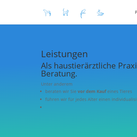
P
Leistungen
Als haustierärztliche Pra
Beratung.
Unter anderem
beraten wir Sie
vor dem Kauf
eines Tieres
führen wir für jedes Alter einen individual